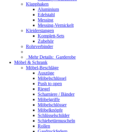
Klapphaken
Aluminium
Edelstahl
Messing
Messing-Vernickelt
Kleiderstangen
Komplett-Sets
Zubehör
Rohrverbinder
Mehr Details:
Garderobe
Möbel & Schrank
Möbel-Beschläge
Auszüge
Möbelschlüssel
Push to open
Riegel
Scharniere / Bänder
Möbelgriffe
Möbelschlösser
Möbelknöpfe
Schlüsselschilder
Schiebetürmuscheln
Rollen
Gasdruckfedern