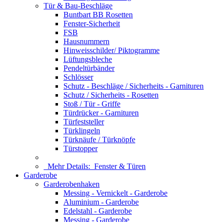
Tür & Bau-Beschläge
Buntbart BB Rosetten
Fenster-Sicherheit
FSB
Hausnummern
Hinweisschilder/ Piktogramme
Lüftungsbleche
Pendeltürbänder
Schlösser
Schutz - Beschläge / Sicherheits - Garnituren
Schutz / Sicherheits - Rosetten
Stoß / Tür - Griffe
Türdrücker - Garnituren
Türfeststeller
Türklingeln
Türknäufe / Türknöpfe
Türstopper
Mehr Details:
Fenster & Türen
Garderobe
Garderobenhaken
Messing - Vernickelt - Garderobe
Aluminium - Garderobe
Edelstahl - Garderobe
Messing - Garderobe