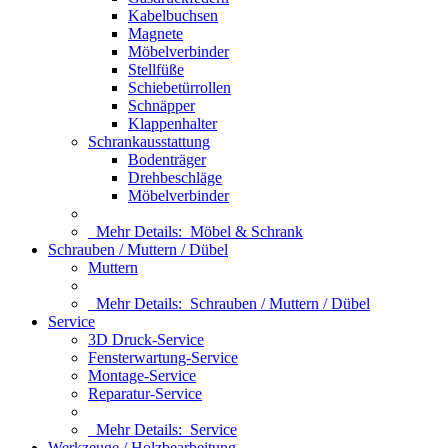
Kabelbuchsen
Magnete
Möbelverbinder
Stellfüße
Schiebetürrollen
Schnäpper
Klappenhalter
Schrankausstattung
Bodenträger
Drehbeschläge
Möbelverbinder
Mehr Details:
Möbel & Schrank
Schrauben / Muttern / Dübel
Muttern
Mehr Details:
Schrauben / Muttern / Dübel
Service
3D Druck-Service
Fensterwartung-Service
Montage-Service
Reparatur-Service
Mehr Details:
Service
Werkzeuge / Holzbearbeitung