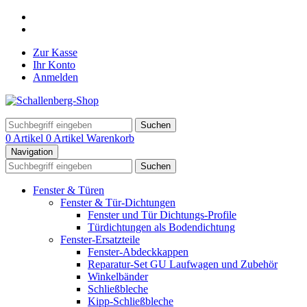
Zur Kasse
Ihr Konto
Anmelden
Suchen
0 Artikel
0 Artikel
Warenkorb
Navigation
Suchen
Fenster & Türen
Fenster & Tür-Dichtungen
Fenster und Tür Dichtungs-Profile
Türdichtungen als Bodendichtung
Fenster-Ersatzteile
Fenster-Abdeckkappen
Reparatur-Set GU Laufwagen und Zubehör
Winkelbänder
Schließbleche
Kipp-Schließbleche