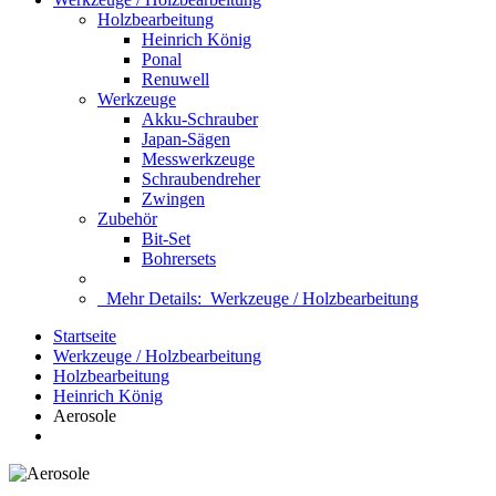
Holzbearbeitung
Heinrich König
Ponal
Renuwell
Werkzeuge
Akku-Schrauber
Japan-Sägen
Messwerkzeuge
Schraubendreher
Zwingen
Zubehör
Bit-Set
Bohrersets
Mehr Details:
Werkzeuge / Holzbearbeitung
Startseite
Werkzeuge / Holzbearbeitung
Holzbearbeitung
Heinrich König
Aerosole