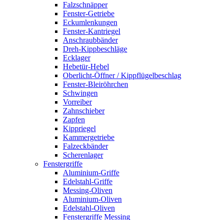
Falzschnäpper
Fenster-Getriebe
Eckumlenkungen
Fenster-Kantriegel
Anschraubbänder
Dreh-Kippbeschläge
Ecklager
Hebetür-Hebel
Oberlicht-Öffner / Kippflügelbeschlag
Fenster-Bleiröhrchen
Schwingen
Vorreiber
Zahnschieber
Zapfen
Kippriegel
Kammergetriebe
Falzeckbänder
Scherenlager
Fenstergriffe
Aluminium-Griffe
Edelstahl-Griffe
Messing-Oliven
Aluminium-Oliven
Edelstahl-Oliven
Fenstergriffe Messing