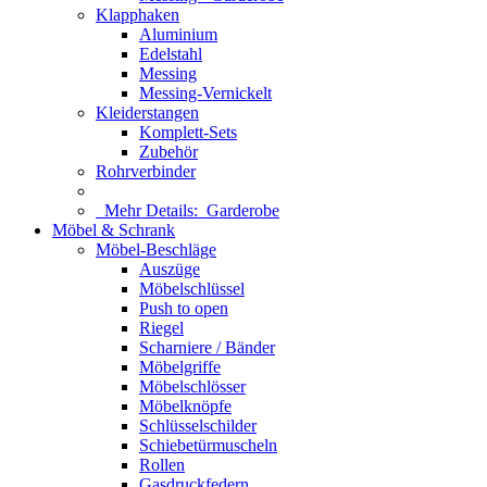
Klapphaken
Aluminium
Edelstahl
Messing
Messing-Vernickelt
Kleiderstangen
Komplett-Sets
Zubehör
Rohrverbinder
Mehr Details:
Garderobe
Möbel & Schrank
Möbel-Beschläge
Auszüge
Möbelschlüssel
Push to open
Riegel
Scharniere / Bänder
Möbelgriffe
Möbelschlösser
Möbelknöpfe
Schlüsselschilder
Schiebetürmuscheln
Rollen
Gasdruckfedern