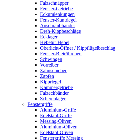
Falzschnäpper
Fenster-Getriebe
Eckumlenkungen
Fenster-Kantriegel
Anschraubbänder
Dreh-Kippbeschläge
Ecklager
Hebetür-Hebel
Oberlicht-Öffner / Kippflügelbeschlag
Fenster-Bleiröhrchen
Schwingen
Vorreiber
Zahnschieber
Zapfen
Kippriegel
Kammergetriebe
Falzeckbänder
Scherenlager
Fenstergriffe
Aluminium-Griffe
Edelstahl-Griffe
Messing-Oliven
Aluminium-Oliven
Edelstahl-Oliven
Fenstergriffe Messing