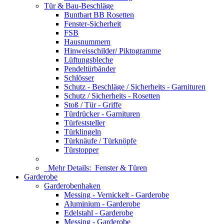
Tür & Bau-Beschläge
Buntbart BB Rosetten
Fenster-Sicherheit
FSB
Hausnummern
Hinweisschilder/ Piktogramme
Lüftungsbleche
Pendeltürbänder
Schlösser
Schutz - Beschläge / Sicherheits - Garnituren
Schutz / Sicherheits - Rosetten
Stoß / Tür - Griffe
Türdrücker - Garnituren
Türfeststeller
Türklingeln
Türknäufe / Türknöpfe
Türstopper
Mehr Details:
Fenster & Türen
Garderobe
Garderobenhaken
Messing - Vernickelt - Garderobe
Aluminium - Garderobe
Edelstahl - Garderobe
Messing - Garderobe