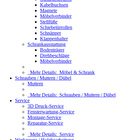
Kabelbuchsen
Magnete
Möbelverbinder
Stellfüße
Schiebetürrollen
Schnäpper
Klappenhalter
Schrankausstattung
Bodenträger
Drehbeschläge
Möbelverbinder
Mehr Details:
Möbel & Schrank
Schrauben / Muttern / Dübel
Muttern
Mehr Details:
Schrauben / Muttern / Dübel
Service
3D Druck-Service
Fensterwartung-Service
Montage-Service
Reparatur-Service
Mehr Details:
Service
Werkzeuge / Holzbearbeitung