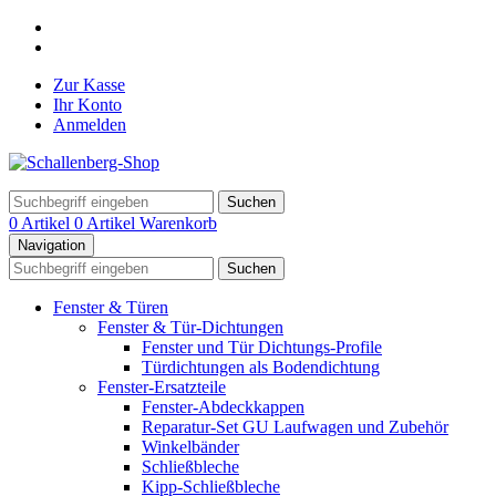
Zur Kasse
Ihr Konto
Anmelden
Suchen
0 Artikel
0 Artikel
Warenkorb
Navigation
Suchen
Fenster & Türen
Fenster & Tür-Dichtungen
Fenster und Tür Dichtungs-Profile
Türdichtungen als Bodendichtung
Fenster-Ersatzteile
Fenster-Abdeckkappen
Reparatur-Set GU Laufwagen und Zubehör
Winkelbänder
Schließbleche
Kipp-Schließbleche