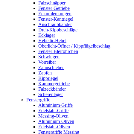
Falzschnäpper
Fenster-Getriebe
Eckumlenkungen
Fenster-Kantriegel
Anschraubbänder
Dreh-Kippbeschläge
Ecklager
Hebetür-Hebel
Oberlicht-Öffner / Kippflügelbeschlag
Fenster-Bleiröhrchen
Schwingen
Vorreiber
Zahnschieber
Zapfen
Kippriegel
Kammergetriebe
Falzeckbänder
Scherenlager
Fenstergriffe
Aluminium-Griffe
Edelstahl-Griffe
Messing-Oliven
Aluminium-Oliven
Edelstahl-Oliven
Fenstergriffe Messing