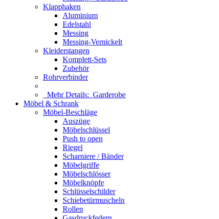
Klapphaken
Aluminium
Edelstahl
Messing
Messing-Vernickelt
Kleiderstangen
Komplett-Sets
Zubehör
Rohrverbinder
Mehr Details:
Garderobe
Möbel & Schrank
Möbel-Beschläge
Auszüge
Möbelschlüssel
Push to open
Riegel
Scharniere / Bänder
Möbelgriffe
Möbelschlösser
Möbelknöpfe
Schlüsselschilder
Schiebetürmuscheln
Rollen
Gasdruckfedern