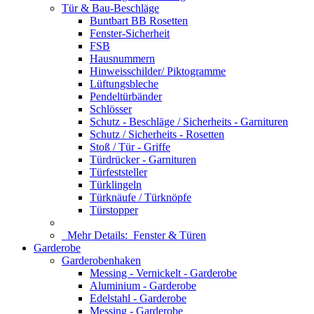
Tür & Bau-Beschläge
Buntbart BB Rosetten
Fenster-Sicherheit
FSB
Hausnummern
Hinweisschilder/ Piktogramme
Lüftungsbleche
Pendeltürbänder
Schlösser
Schutz - Beschläge / Sicherheits - Garnituren
Schutz / Sicherheits - Rosetten
Stoß / Tür - Griffe
Türdrücker - Garnituren
Türfeststeller
Türklingeln
Türknäufe / Türknöpfe
Türstopper
Mehr Details:
Fenster & Türen
Garderobe
Garderobenhaken
Messing - Vernickelt - Garderobe
Aluminium - Garderobe
Edelstahl - Garderobe
Messing - Garderobe