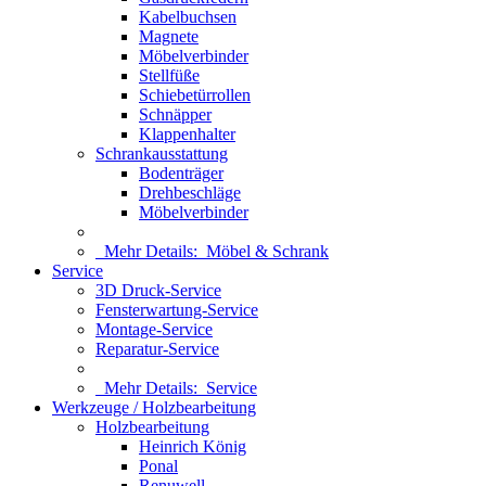
Kabelbuchsen
Magnete
Möbelverbinder
Stellfüße
Schiebetürrollen
Schnäpper
Klappenhalter
Schrankausstattung
Bodenträger
Drehbeschläge
Möbelverbinder
Mehr Details:
Möbel & Schrank
Service
3D Druck-Service
Fensterwartung-Service
Montage-Service
Reparatur-Service
Mehr Details:
Service
Werkzeuge / Holzbearbeitung
Holzbearbeitung
Heinrich König
Ponal
Renuwell