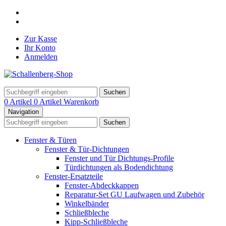
Zur Kasse
Ihr Konto
Anmelden
Suchen
0 Artikel
0 Artikel
Warenkorb
Navigation
Suchen
Fenster & Türen
Fenster & Tür-Dichtungen
Fenster und Tür Dichtungs-Profile
Türdichtungen als Bodendichtung
Fenster-Ersatzteile
Fenster-Abdeckkappen
Reparatur-Set GU Laufwagen und Zubehör
Winkelbänder
Schließbleche
Kipp-Schließbleche