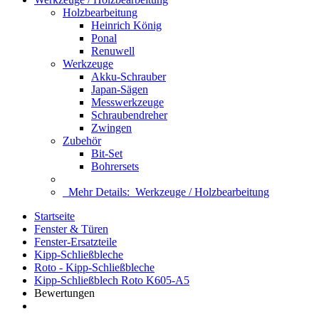
Holzbearbeitung
Heinrich König
Ponal
Renuwell
Werkzeuge
Akku-Schrauber
Japan-Sägen
Messwerkzeuge
Schraubendreher
Zwingen
Zubehör
Bit-Set
Bohrersets
Mehr Details:
Werkzeuge / Holzbearbeitung
Startseite
Fenster & Türen
Fenster-Ersatzteile
Kipp-Schließbleche
Roto - Kipp-Schließbleche
Kipp-Schließblech Roto K605-A5
Bewertungen