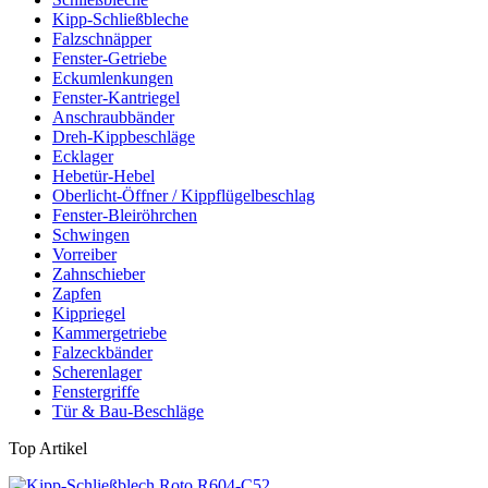
Kipp-Schließbleche
Falzschnäpper
Fenster-Getriebe
Eckumlenkungen
Fenster-Kantriegel
Anschraubbänder
Dreh-Kippbeschläge
Ecklager
Hebetür-Hebel
Oberlicht-Öffner / Kippflügelbeschlag
Fenster-Bleiröhrchen
Schwingen
Vorreiber
Zahnschieber
Zapfen
Kippriegel
Kammergetriebe
Falzeckbänder
Scherenlager
Fenstergriffe
Tür & Bau-Beschläge
Top Artikel