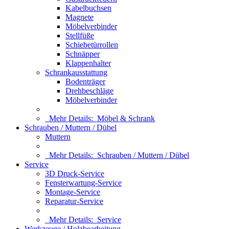
Kabelbuchsen
Magnete
Möbelverbinder
Stellfüße
Schiebetürrollen
Schnäpper
Klappenhalter
Schrankausstattung
Bodenträger
Drehbeschläge
Möbelverbinder
Mehr Details:
Möbel & Schrank
Schrauben / Muttern / Dübel
Muttern
Mehr Details:
Schrauben / Muttern / Dübel
Service
3D Druck-Service
Fensterwartung-Service
Montage-Service
Reparatur-Service
Mehr Details:
Service
Werkzeuge / Holzbearbeitung