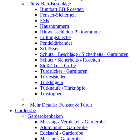
Tür & Bau-Beschläge
Buntbart BB Rosetten
Fenster-Sicherheit
FSB
Hausnummern
Hinweisschilder/ Piktogramme
Lüftungsbleche
Pendeltürbänder
Schlösser
Schutz - Beschläge / Sicherheits - Garnituren
Schutz / Sicherheits - Rosetten
Stoß / Tür - Griffe
Türdrücker - Garnituren
Türfeststeller
Türklingeln
Türknäufe / Türknöpfe
Türstopper
Mehr Details:
Fenster & Türen
Garderobe
Garderobenhaken
Messing - Vernickelt - Garderobe
Aluminium - Garderobe
Edelstahl - Garderobe
Messing - Garderobe