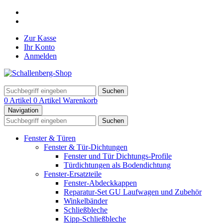
Zur Kasse
Ihr Konto
Anmelden
Suchen
0 Artikel
0 Artikel
Warenkorb
Navigation
Suchen
Fenster & Türen
Fenster & Tür-Dichtungen
Fenster und Tür Dichtungs-Profile
Türdichtungen als Bodendichtung
Fenster-Ersatzteile
Fenster-Abdeckkappen
Reparatur-Set GU Laufwagen und Zubehör
Winkelbänder
Schließbleche
Kipp-Schließbleche