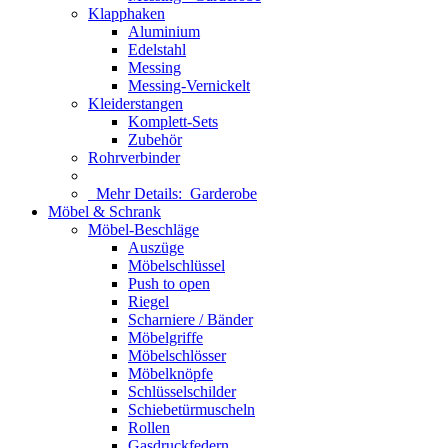
Klapphaken
Aluminium
Edelstahl
Messing
Messing-Vernickelt
Kleiderstangen
Komplett-Sets
Zubehör
Rohrverbinder
Mehr Details:
Garderobe
Möbel & Schrank
Möbel-Beschläge
Auszüge
Möbelschlüssel
Push to open
Riegel
Scharniere / Bänder
Möbelgriffe
Möbelschlösser
Möbelknöpfe
Schlüsselschilder
Schiebetürmuscheln
Rollen
Gasdruckfedern