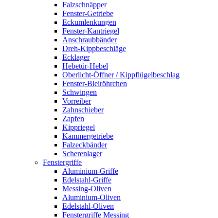
Falzschnäpper
Fenster-Getriebe
Eckumlenkungen
Fenster-Kantriegel
Anschraubbänder
Dreh-Kippbeschläge
Ecklager
Hebetür-Hebel
Oberlicht-Öffner / Kippflügelbeschlag
Fenster-Bleiröhrchen
Schwingen
Vorreiber
Zahnschieber
Zapfen
Kippriegel
Kammergetriebe
Falzeckbänder
Scherenlager
Fenstergriffe
Aluminium-Griffe
Edelstahl-Griffe
Messing-Oliven
Aluminium-Oliven
Edelstahl-Oliven
Fenstergriffe Messing