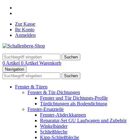
Zur Kasse
Ihr Konto
Anmelden
Suchen
0 Artikel
0 Artikel
Warenkorb
Navigation
Suchen
Fenster & Türen
Fenster & Tür-Dichtungen
Fenster und Tür Dichtungs-Profile
Türdichtungen als Bodendichtung
Fenster-Ersatzteile
Fenster-Abdeckkappen
Reparatur-Set GU Laufwagen und Zubehör
Winkelbänder
Schließbleche
Kipp-Schließbleche