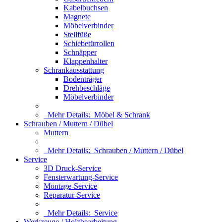
Kabelbuchsen
Magnete
Möbelverbinder
Stellfüße
Schiebetürrollen
Schnäpper
Klappenhalter
Schrankausstattung
Bodenträger
Drehbeschläge
Möbelverbinder
Mehr Details:
Möbel & Schrank
Schrauben / Muttern / Dübel
Muttern
Mehr Details:
Schrauben / Muttern / Dübel
Service
3D Druck-Service
Fensterwartung-Service
Montage-Service
Reparatur-Service
Mehr Details:
Service
Werkzeuge / Holzbearbeitung