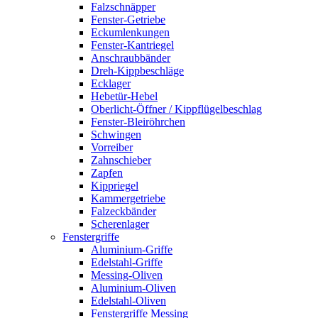
Falzschnäpper
Fenster-Getriebe
Eckumlenkungen
Fenster-Kantriegel
Anschraubbänder
Dreh-Kippbeschläge
Ecklager
Hebetür-Hebel
Oberlicht-Öffner / Kippflügelbeschlag
Fenster-Bleiröhrchen
Schwingen
Vorreiber
Zahnschieber
Zapfen
Kippriegel
Kammergetriebe
Falzeckbänder
Scherenlager
Fenstergriffe
Aluminium-Griffe
Edelstahl-Griffe
Messing-Oliven
Aluminium-Oliven
Edelstahl-Oliven
Fenstergriffe Messing