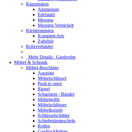
Klapphaken
Aluminium
Edelstahl
Messing
Messing-Vernickelt
Kleiderstangen
Komplett-Sets
Zubehör
Rohrverbinder
Mehr Details:
Garderobe
Möbel & Schrank
Möbel-Beschläge
Auszüge
Möbelschlüssel
Push to open
Riegel
Scharniere / Bänder
Möbelgriffe
Möbelschlösser
Möbelknöpfe
Schlüsselschilder
Schiebetürmuscheln
Rollen
Gasdruckfedern