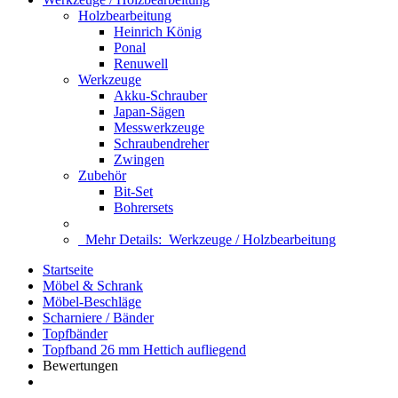
Holzbearbeitung
Heinrich König
Ponal
Renuwell
Werkzeuge
Akku-Schrauber
Japan-Sägen
Messwerkzeuge
Schraubendreher
Zwingen
Zubehör
Bit-Set
Bohrersets
Mehr Details:
Werkzeuge / Holzbearbeitung
Startseite
Möbel & Schrank
Möbel-Beschläge
Scharniere / Bänder
Topfbänder
Topfband 26 mm Hettich aufliegend
Bewertungen