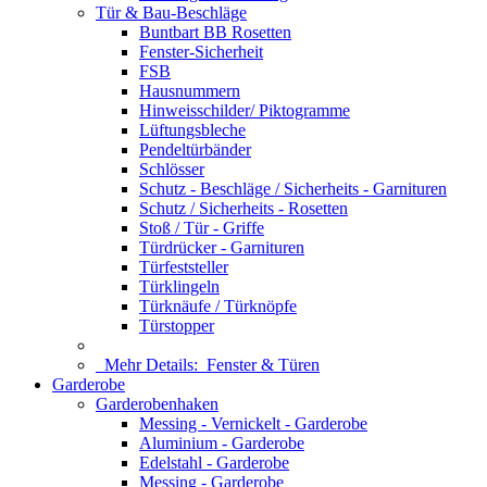
Tür & Bau-Beschläge
Buntbart BB Rosetten
Fenster-Sicherheit
FSB
Hausnummern
Hinweisschilder/ Piktogramme
Lüftungsbleche
Pendeltürbänder
Schlösser
Schutz - Beschläge / Sicherheits - Garnituren
Schutz / Sicherheits - Rosetten
Stoß / Tür - Griffe
Türdrücker - Garnituren
Türfeststeller
Türklingeln
Türknäufe / Türknöpfe
Türstopper
Mehr Details:
Fenster & Türen
Garderobe
Garderobenhaken
Messing - Vernickelt - Garderobe
Aluminium - Garderobe
Edelstahl - Garderobe
Messing - Garderobe