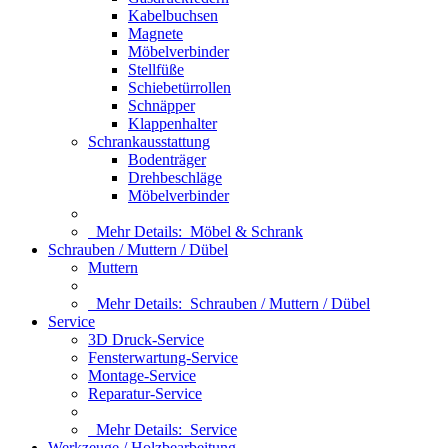
Kabelbuchsen
Magnete
Möbelverbinder
Stellfüße
Schiebetürrollen
Schnäpper
Klappenhalter
Schrankausstattung
Bodenträger
Drehbeschläge
Möbelverbinder
Mehr Details:
Möbel & Schrank
Schrauben / Muttern / Dübel
Muttern
Mehr Details:
Schrauben / Muttern / Dübel
Service
3D Druck-Service
Fensterwartung-Service
Montage-Service
Reparatur-Service
Mehr Details:
Service
Werkzeuge / Holzbearbeitung