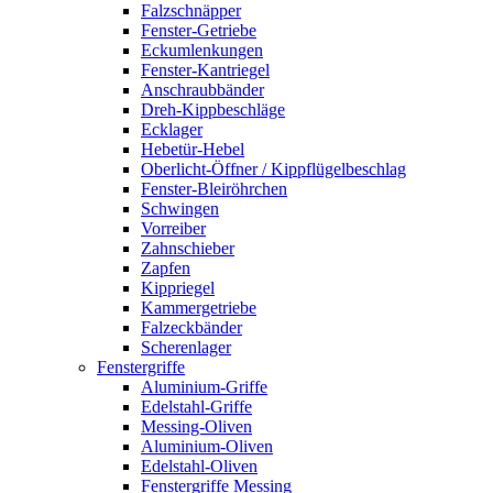
Falzschnäpper
Fenster-Getriebe
Eckumlenkungen
Fenster-Kantriegel
Anschraubbänder
Dreh-Kippbeschläge
Ecklager
Hebetür-Hebel
Oberlicht-Öffner / Kippflügelbeschlag
Fenster-Bleiröhrchen
Schwingen
Vorreiber
Zahnschieber
Zapfen
Kippriegel
Kammergetriebe
Falzeckbänder
Scherenlager
Fenstergriffe
Aluminium-Griffe
Edelstahl-Griffe
Messing-Oliven
Aluminium-Oliven
Edelstahl-Oliven
Fenstergriffe Messing