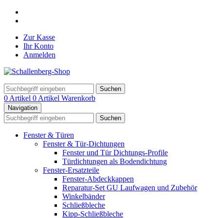
Zur Kasse
Ihr Konto
Anmelden
Suchen
0 Artikel
0 Artikel
Warenkorb
Navigation
Suchen
Fenster & Türen
Fenster & Tür-Dichtungen
Fenster und Tür Dichtungs-Profile
Türdichtungen als Bodendichtung
Fenster-Ersatzteile
Fenster-Abdeckkappen
Reparatur-Set GU Laufwagen und Zubehör
Winkelbänder
Schließbleche
Kipp-Schließbleche