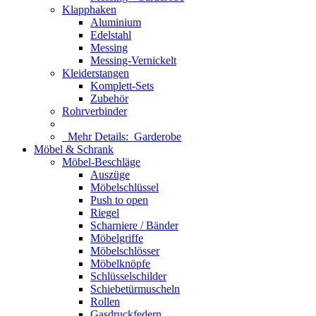
Klapphaken
Aluminium
Edelstahl
Messing
Messing-Vernickelt
Kleiderstangen
Komplett-Sets
Zubehör
Rohrverbinder
Mehr Details:
Garderobe
Möbel & Schrank
Möbel-Beschläge
Auszüge
Möbelschlüssel
Push to open
Riegel
Scharniere / Bänder
Möbelgriffe
Möbelschlösser
Möbelknöpfe
Schlüsselschilder
Schiebetürmuscheln
Rollen
Gasdruckfedern