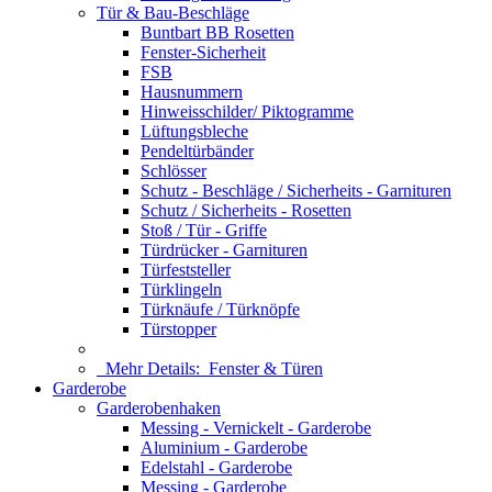
Tür & Bau-Beschläge
Buntbart BB Rosetten
Fenster-Sicherheit
FSB
Hausnummern
Hinweisschilder/ Piktogramme
Lüftungsbleche
Pendeltürbänder
Schlösser
Schutz - Beschläge / Sicherheits - Garnituren
Schutz / Sicherheits - Rosetten
Stoß / Tür - Griffe
Türdrücker - Garnituren
Türfeststeller
Türklingeln
Türknäufe / Türknöpfe
Türstopper
Mehr Details:
Fenster & Türen
Garderobe
Garderobenhaken
Messing - Vernickelt - Garderobe
Aluminium - Garderobe
Edelstahl - Garderobe
Messing - Garderobe