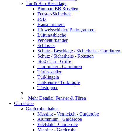
Tür & Bau-Beschläge
Buntbart BB Rosetten
Fenster-Sicherheit
FSB
Hausnummern
Hinweisschilder/ Piktogramme
Lüftungsbleche
Pendeltürbänder
Schlösser
Schutz - Beschläge / Sicherheits - Garnituren
Schutz / Sicherheits - Rosetten
Stoß / Tür - Griffe
Türdrücker - Garnituren
Türfeststeller
Türklingeln
Türknäufe / Türknöpfe
Türstopper
Mehr Details:
Fenster & Türen
Garderobe
Garderobenhaken
Messing - Vernickelt - Garderobe
Aluminium - Garderobe
Edelstahl - Garderobe
Messing - Garderobe