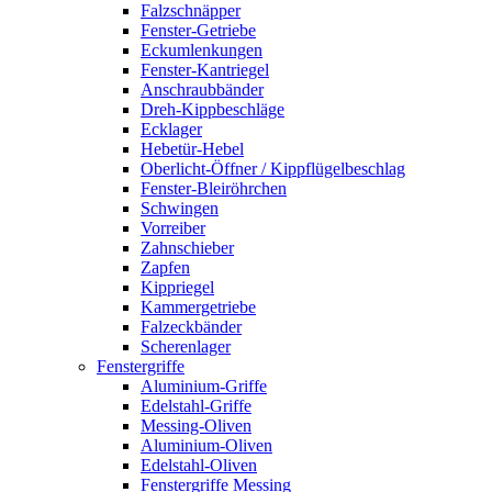
Falzschnäpper
Fenster-Getriebe
Eckumlenkungen
Fenster-Kantriegel
Anschraubbänder
Dreh-Kippbeschläge
Ecklager
Hebetür-Hebel
Oberlicht-Öffner / Kippflügelbeschlag
Fenster-Bleiröhrchen
Schwingen
Vorreiber
Zahnschieber
Zapfen
Kippriegel
Kammergetriebe
Falzeckbänder
Scherenlager
Fenstergriffe
Aluminium-Griffe
Edelstahl-Griffe
Messing-Oliven
Aluminium-Oliven
Edelstahl-Oliven
Fenstergriffe Messing