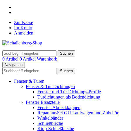
Zur Kasse
Ihr Konto
Anmelden
Suchen
0 Artikel
0 Artikel
Warenkorb
Navigation
Suchen
Fenster & Türen
Fenster & Tür-Dichtungen
Fenster und Tür Dichtungs-Profile
Türdichtungen als Bodendichtung
Fenster-Ersatzteile
Fenster-Abdeckkappen
Reparatur-Set GU Laufwagen und Zubehör
Winkelbänder
Schließbleche
Kipp-Schließbleche