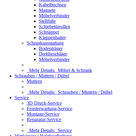
Kabelbuchsen
Magnete
Möbelverbinder
Stellfüße
Schiebetürrollen
Schnäpper
Klappenhalter
Schrankausstattung
Bodenträger
Drehbeschläge
Möbelverbinder
Mehr Details:
Möbel & Schrank
Schrauben / Muttern / Dübel
Muttern
Mehr Details:
Schrauben / Muttern / Dübel
Service
3D Druck-Service
Fensterwartung-Service
Montage-Service
Reparatur-Service
Mehr Details:
Service
Werkzeuge / Holzbearbeitung