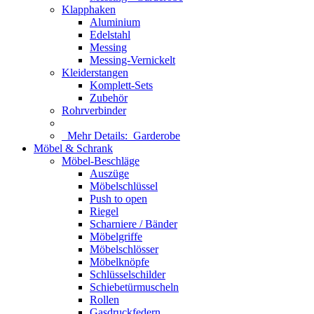
Klapphaken
Aluminium
Edelstahl
Messing
Messing-Vernickelt
Kleiderstangen
Komplett-Sets
Zubehör
Rohrverbinder
Mehr Details:
Garderobe
Möbel & Schrank
Möbel-Beschläge
Auszüge
Möbelschlüssel
Push to open
Riegel
Scharniere / Bänder
Möbelgriffe
Möbelschlösser
Möbelknöpfe
Schlüsselschilder
Schiebetürmuscheln
Rollen
Gasdruckfedern