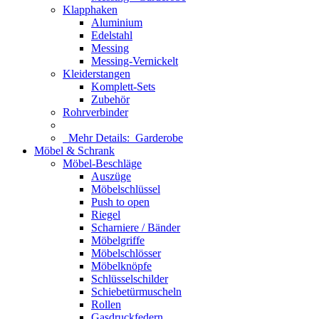
Klapphaken
Aluminium
Edelstahl
Messing
Messing-Vernickelt
Kleiderstangen
Komplett-Sets
Zubehör
Rohrverbinder
Mehr Details:
Garderobe
Möbel & Schrank
Möbel-Beschläge
Auszüge
Möbelschlüssel
Push to open
Riegel
Scharniere / Bänder
Möbelgriffe
Möbelschlösser
Möbelknöpfe
Schlüsselschilder
Schiebetürmuscheln
Rollen
Gasdruckfedern