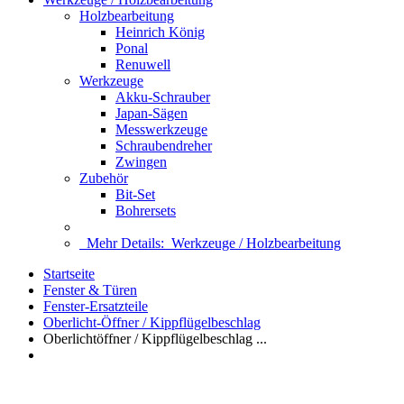
Holzbearbeitung
Heinrich König
Ponal
Renuwell
Werkzeuge
Akku-Schrauber
Japan-Sägen
Messwerkzeuge
Schraubendreher
Zwingen
Zubehör
Bit-Set
Bohrersets
Mehr Details:
Werkzeuge / Holzbearbeitung
Startseite
Fenster & Türen
Fenster-Ersatzteile
Oberlicht-Öffner / Kippflügelbeschlag
Oberlichtöffner / Kippflügelbeschlag ...