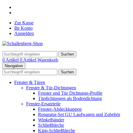
Zur Kasse
Ihr Konto
Anmelden
Suchen
0 Artikel
0 Artikel
Warenkorb
Navigation
Suchen
Fenster & Türen
Fenster & Tür-Dichtungen
Fenster und Tür Dichtungs-Profile
Türdichtungen als Bodendichtung
Fenster-Ersatzteile
Fenster-Abdeckkappen
Reparatur-Set GU Laufwagen und Zubehör
Winkelbänder
Schließbleche
Kipp-Schließbleche