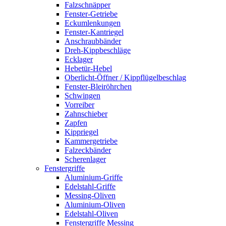
Falzschnäpper
Fenster-Getriebe
Eckumlenkungen
Fenster-Kantriegel
Anschraubbänder
Dreh-Kippbeschläge
Ecklager
Hebetür-Hebel
Oberlicht-Öffner / Kippflügelbeschlag
Fenster-Bleiröhrchen
Schwingen
Vorreiber
Zahnschieber
Zapfen
Kippriegel
Kammergetriebe
Falzeckbänder
Scherenlager
Fenstergriffe
Aluminium-Griffe
Edelstahl-Griffe
Messing-Oliven
Aluminium-Oliven
Edelstahl-Oliven
Fenstergriffe Messing