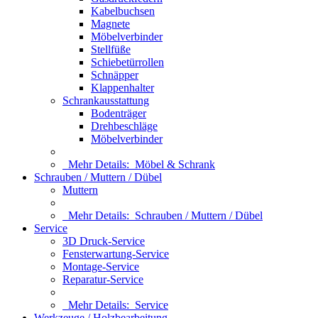
Kabelbuchsen
Magnete
Möbelverbinder
Stellfüße
Schiebetürrollen
Schnäpper
Klappenhalter
Schrankausstattung
Bodenträger
Drehbeschläge
Möbelverbinder
Mehr Details:
Möbel & Schrank
Schrauben / Muttern / Dübel
Muttern
Mehr Details:
Schrauben / Muttern / Dübel
Service
3D Druck-Service
Fensterwartung-Service
Montage-Service
Reparatur-Service
Mehr Details:
Service
Werkzeuge / Holzbearbeitung