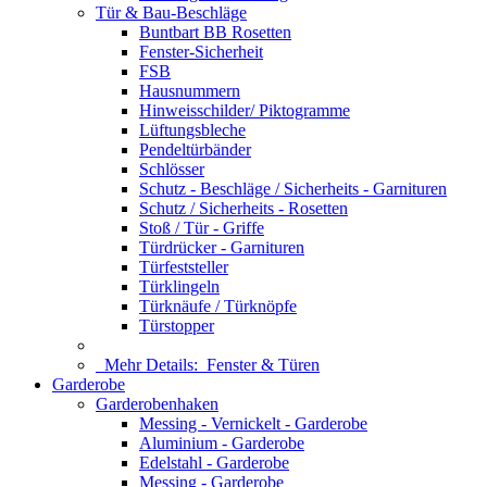
Tür & Bau-Beschläge
Buntbart BB Rosetten
Fenster-Sicherheit
FSB
Hausnummern
Hinweisschilder/ Piktogramme
Lüftungsbleche
Pendeltürbänder
Schlösser
Schutz - Beschläge / Sicherheits - Garnituren
Schutz / Sicherheits - Rosetten
Stoß / Tür - Griffe
Türdrücker - Garnituren
Türfeststeller
Türklingeln
Türknäufe / Türknöpfe
Türstopper
Mehr Details:
Fenster & Türen
Garderobe
Garderobenhaken
Messing - Vernickelt - Garderobe
Aluminium - Garderobe
Edelstahl - Garderobe
Messing - Garderobe