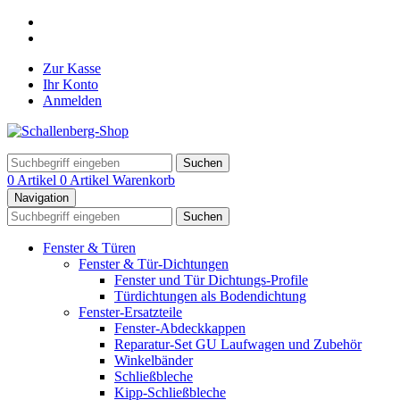
Zur Kasse
Ihr Konto
Anmelden
Suchen
0 Artikel
0 Artikel
Warenkorb
Navigation
Suchen
Fenster & Türen
Fenster & Tür-Dichtungen
Fenster und Tür Dichtungs-Profile
Türdichtungen als Bodendichtung
Fenster-Ersatzteile
Fenster-Abdeckkappen
Reparatur-Set GU Laufwagen und Zubehör
Winkelbänder
Schließbleche
Kipp-Schließbleche