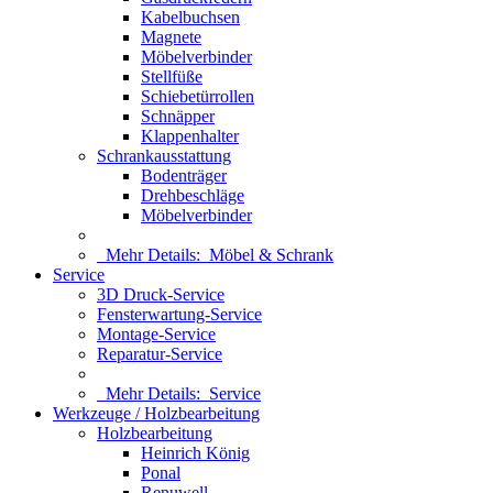
Kabelbuchsen
Magnete
Möbelverbinder
Stellfüße
Schiebetürrollen
Schnäpper
Klappenhalter
Schrankausstattung
Bodenträger
Drehbeschläge
Möbelverbinder
Mehr Details:
Möbel & Schrank
Service
3D Druck-Service
Fensterwartung-Service
Montage-Service
Reparatur-Service
Mehr Details:
Service
Werkzeuge / Holzbearbeitung
Holzbearbeitung
Heinrich König
Ponal
Renuwell