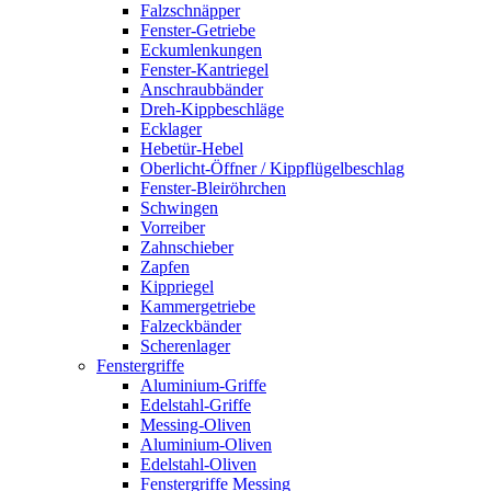
Falzschnäpper
Fenster-Getriebe
Eckumlenkungen
Fenster-Kantriegel
Anschraubbänder
Dreh-Kippbeschläge
Ecklager
Hebetür-Hebel
Oberlicht-Öffner / Kippflügelbeschlag
Fenster-Bleiröhrchen
Schwingen
Vorreiber
Zahnschieber
Zapfen
Kippriegel
Kammergetriebe
Falzeckbänder
Scherenlager
Fenstergriffe
Aluminium-Griffe
Edelstahl-Griffe
Messing-Oliven
Aluminium-Oliven
Edelstahl-Oliven
Fenstergriffe Messing