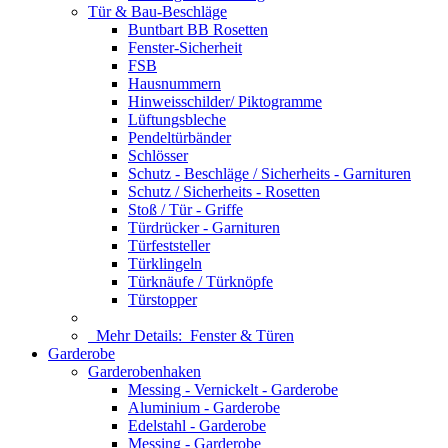
Tür & Bau-Beschläge
Buntbart BB Rosetten
Fenster-Sicherheit
FSB
Hausnummern
Hinweisschilder/ Piktogramme
Lüftungsbleche
Pendeltürbänder
Schlösser
Schutz - Beschläge / Sicherheits - Garnituren
Schutz / Sicherheits - Rosetten
Stoß / Tür - Griffe
Türdrücker - Garnituren
Türfeststeller
Türklingeln
Türknäufe / Türknöpfe
Türstopper
Mehr Details:
Fenster & Türen
Garderobe
Garderobenhaken
Messing - Vernickelt - Garderobe
Aluminium - Garderobe
Edelstahl - Garderobe
Messing - Garderobe