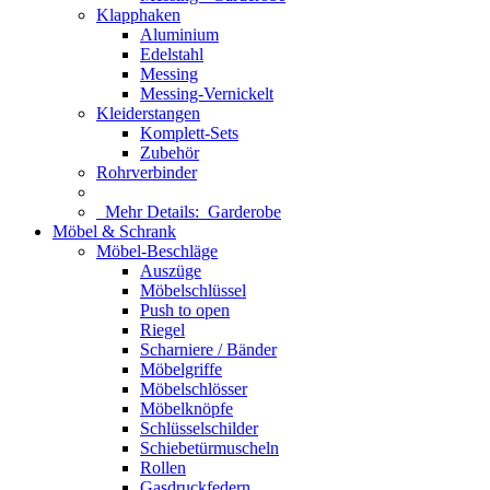
Klapphaken
Aluminium
Edelstahl
Messing
Messing-Vernickelt
Kleiderstangen
Komplett-Sets
Zubehör
Rohrverbinder
Mehr Details:
Garderobe
Möbel & Schrank
Möbel-Beschläge
Auszüge
Möbelschlüssel
Push to open
Riegel
Scharniere / Bänder
Möbelgriffe
Möbelschlösser
Möbelknöpfe
Schlüsselschilder
Schiebetürmuscheln
Rollen
Gasdruckfedern